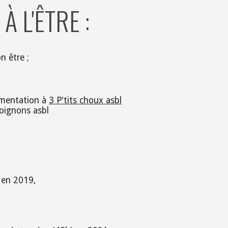
À L'ÊTRE :
on être ;
limentation à
3 P'tits choux asbl
 oignons asbl
:
 en 2019,