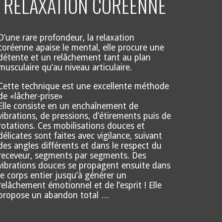
RELAXATION CORÉENNE
D’une rare profondeur, la relaxation
coréenne apaise le mental, elle procure une
détente et un relâchement tant au plan
musculaire qu’au niveau articulaire.
Cette technique est une excellente méthode
de «lâcher-prise»
Elle consiste en un enchaînement de
vibrations, de pressions, d’étirements puis de
rotations. Ces mobilisations douces et
délicates sont faites avec vigilance, suivant
des angles différents et dans le respect du
receveur, segments par segments. Des
vibrations douces se propagent ensuite dans
le corps entier jusqu’à générer un
relâchement émotionnel et de l’esprit ! Elle
propose un abandon total …