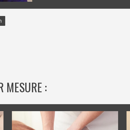
n
R MESURE :